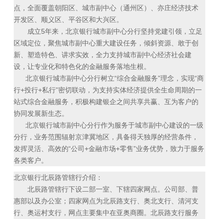
点，全面覆盖朝阳区、城市副中心（通州区）、亦庄经济技术
开发区、顺义区、平谷区和大兴区。
成立5年来，北京银行城市副中心分行坚持党建引领，立足
区域定位，聚焦城市副中心重大建设任务，倾斜资源、敢于创
新、塑造特色、讲求实效，全力支持城市副中心经济社会建
设，让专业化和特色化的金融服务落地生根。
北京银行城市副中心分行树立“综合金融服务”理念，实现“商
行+投行+私行”密切联动，为支持实体经济提供全生命周期的一
站式综合金融服务，积极构建银企之间共享共赢、互为客户的
协同发展新生态。
北京银行城市副中心分行作为服务于城市副中心建设的一级
分行，业务范围辐射京津冀地区，具备得天独厚的经营条件，
发挥灵活、高效的“公司+金融市场+零售”业务优势，致力于服务
各类客户。
北京银行北辰路管辖行介绍：
北辰路管辖行下设二部一室、下辖四家网点。公司部、普
惠部以及办公室；四家网点为北辰路支行、奥北支行、清河支
行、奥运村支行，网点主要集中在亚奥商圈。北辰路支行服务