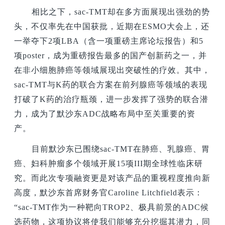
相比之下，sac-TMT却在多方面展现出强劲的势
头，不仅率先在中国获批，近期在ESMO大会上，还
一举夺下2项LBA（含一项重磅主席论坛报告）和5
项poster，成为重磅报告最多的国产创新药之一，并
在非小细胞肺癌等领域展现出突破性的疗效。其中，
sac-TMT与K药的联合方案在前列腺癌等领域的表现
打破了K药的治疗瓶颈，进一步发挥了强势的联合潜
力，成为了默沙东ADC战略布局中至关重要的资
产。
目前默沙东已围绕sac-TMT在肺癌、乳腺癌、胃
癌、妇科肿瘤多个领域开展15项III期全球性临床研
究。而此次专项融资更是对该产品的重视程度推向新
高度，默沙东首席财务官Caroline Litchfield表示：
“sac-TMT作为一种靶向TROP2、极具前景的ADC候
选药物，这项协议将使我们能够充分挖掘其潜力，同