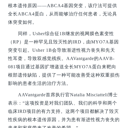
根本遗传原因——ABCA4基因突变，该疗法可提供
全长ABCA4蛋白，从而能够治疗任何患者，无论具
体突变如何。
同样，Usher综合征1B继发的视网膜色素变性
（RP）是一种罕见且毁灭性的IRD，由MYO7A基因
突变引起。Usher 1B会导致渐进性视力丧失和先天
性耳聋，导致双感觉残疾。AAVantgarde的AAVB-
081项目通过基因扩增递送全长MYO7A蛋白来靶向
根部遗传缺陷，提供了一种可能改善受这种双重损伤
影响的患者生活的治疗方法。
AAVantgarde
首席执行官Natalia Misciatteli博士
表示：“这项投资是对我们团队、我们的科学和两个
临床IRD项目的有力支持。这两个项目都解决了毁灭
性疾病的根本遗传原因，并为患有渐进性视力丧失的
患者和家庭带来了改善的希望。”