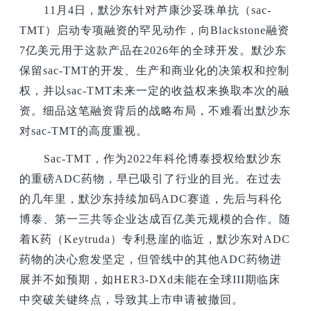
11
月4日，默沙东针对芦康沙妥珠单抗（sac-
TMT）启动专项融资的罕见动作，向Blackstone融资
7亿美元用于这款产品在2026年的全球开发。默沙东
保留sac-TMT的开发、生产和商业化的决策权和控制
权，并以sac-TMT未来一定的收益权来换取本次的融
资。细品这笔融资背后的战略布局，不难看出默沙东
对sac-TMT的高度重视。
Sac-TMT
，作为2022年科伦博泰授权给默沙东
的重磅ADC药物，早已吸引了行业的目光。在过去
的几年里，默沙东持续加码ADC赛道，先后与科伦
博泰、第一三共等企业达成百亿美元规模的合作。随
着K药（Keytruda）专利悬崖的临近，默沙东对ADC
药物的决心愈发坚定，但管线中的其他ADC药物进
展并不如预期，如HER3-DXd未能在全球III期临床
中突破关键终点，导致其上市申请被撤回。