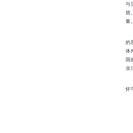
与
措
量
的
体
国
业
怀