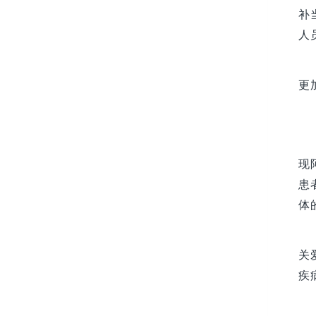
补
人
更
现
患
体
关
疾