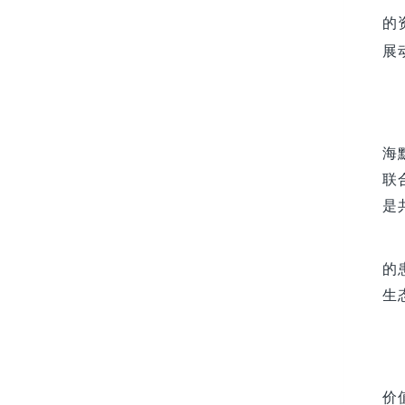
的
展
海
联
是
的
生
价