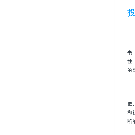
书
性
的
匿
和
断