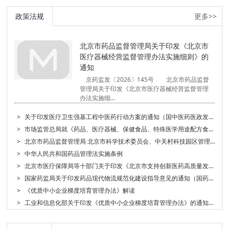
政策法规
更多>>
北京市药品监督管理局关于印发《北京市
医疗器械经营监督管理办法实施细则》的
通知
京药监发〔2026〕145号 北京市药品监督
管理局关于印发《北京市医疗器械经营监督管理
办法实施细...
>
关于印发医疗卫生强基工程中医药行动方案的通知（国中医药医政发〔2026〕6号）
>
市场监管总局就《药品、医疗器械、保健食品、特殊医学用途配方食品广告审查管理办法 （征求意见稿）》公开征求意见
>
北京市药品监督管理局 北京市科学技术委员会、中关村科技园区管理委员会 北京市卫生健康委员会 北京市经济和信息化局关于印发《北京市推进医疗器械临床创新成果转化“春雨行动”实施方案》的通知（京药监发[2026]92号）
>
中华人民共和国药品管理法实施条例
>
北京市医疗保障局等十部门关于印发《北京市支持创新医药高质量发展若干措施 （2026年）》的通知
>
国家药监局关于印发药品现代物流规范化建设指导意见的通知（国药监药管〔2026〕7号）
>
《优质中小企业梯度培育管理办法》解读
>
工业和信息化部关于印发《优质中小企业梯度培育管理办法》的通知（工信部企业〔2026〕2号）