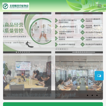
北京国际商会医药健康专委会2026半年工作会暨供需对接专场活动成功举办
2026年度药品经营企业质量管理人员继续教育首期培训顺利完成
北京市商业服务业技能大赛市级决赛“医药商品购销员（药品购销员）”项目选拔赛顺利完成